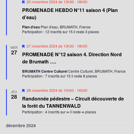
M
20 novembre 2024 de 13h30
-
18h00
i
PROMENADE HEBDO N°11 saison 4 (Plan
s
e
d’eau)
n
a
Plan d'eau
Plan d'eau, BRUMATH, France
v
Participation : 12 inscrits sur 15 il reste 3 places
a
n
t
M
27 novembre 2024 de 13h30
-
18h00
MER
i
27
PROMENADE N°12 saison 4. Direction Nord
s
e
de Brumath ….
n
a
BRUMATH Centre Culturel
Centre Culturel, BRUMATH, France
v
Participation : 7 inscrits sur 15 il reste 8 places
a
n
t
M
28 novembre 2024 de 10h00
-
16h00
JEU
i
28
Randonnée pédestre – Circuit découverte de
s
e
la forêt du TANNENWALD
n
Participation : 4 inscrits sur ∞ il reste ∞ places
a
v
a
décembre 2024
n
t