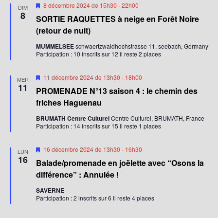
M
8 décembre 2024 de 15h30
-
22h00
DIM
i
8
SORTIE RAQUETTES à neige en Forêt Noire
s
e
(retour de nuit)
n
a
MUMMELSEE
schwaertzwaldhochstrasse 11, seebach, Germany
v
Participation : 10 inscrits sur 12 il reste 2 places
a
n
t
M
11 décembre 2024 de 13h30
-
18h00
MER
i
11
PROMENADE N°13 saison 4 : le chemin des
s
e
friches Haguenau
n
a
BRUMATH Centre Culturel
Centre Culturel, BRUMATH, France
v
Participation : 14 inscrits sur 15 il reste 1 places
a
n
t
M
16 décembre 2024 de 13h30
-
16h30
LUN
i
16
Balade/promenade en joëlette avec “Osons la
s
e
différence” : Annulée !
n
a
SAVERNE
v
Participation : 2 inscrits sur 6 il reste 4 places
a
n