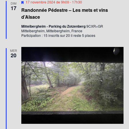
e
M
17 novembre 2024 de 9h00
-
17h30
DIM
i
17
m
Randonnée Pédestre – Les mets et vins
s
e
d’Alsace
e
n
n
a
Mittelbergheim - Parking du Zotzenberg
9CXR+GR
v
Mittelbergheim, Mittelbergheim, France
t
a
Participation : 15 inscrits sur 20 il reste 5 places
n
s
t
MER
20