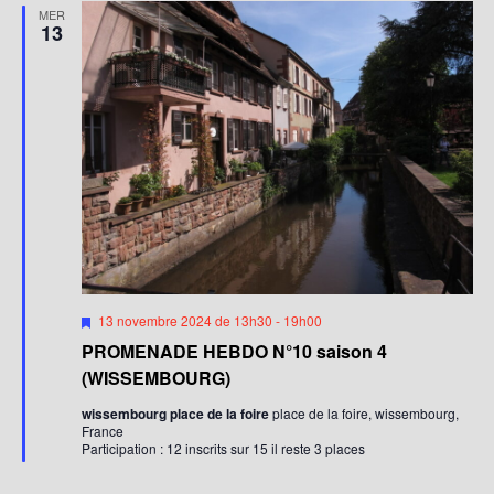
g
t
v
MER
a
13
a
è
t
n
t
e
e
i
.
m
o
e
n
n
d
t
e
v
u
e
M
13 novembre 2024 de 13h30
-
19h00
i
s
PROMENADE HEBDO N°10 saison 4
s
É
e
(WISSEMBOURG)
n
v
a
wissembourg place de la foire
place de la foire, wissembourg,
v
France
è
a
Participation : 12 inscrits sur 15 il reste 3 places
n
n
t