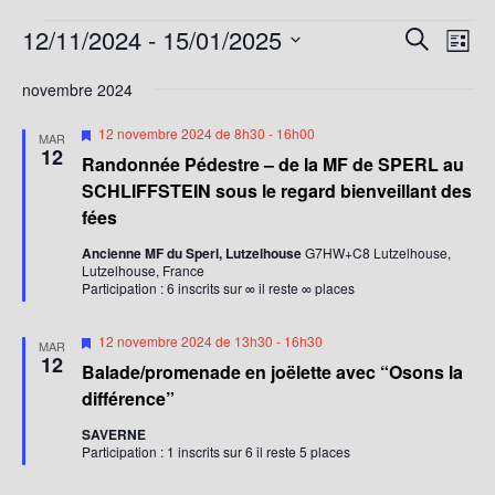
12/11/2024
 - 
15/01/2025
R
N
R
L
a
e
e
S
i
c
v
novembre 2024
c
s
é
h
i
t
l
h
M
12 novembre 2024 de 8h30
-
16h00
e
MAR
g
e
i
e
12
e
r
Randonnée Pédestre – de la MF de SPERL au
s
a
c
c
e
r
SCHLIFFSTEIN sous le regard bienveillant des
t
n
h
t
fées
c
a
i
e
i
v
h
Ancienne MF du Sperl, Lutzelhouse
G7HW+C8 Lutzelhouse,
o
a
o
Lutzelhouse, France
n
e
n
Participation : 6 inscrits sur ∞ il reste ∞ places
n
t
d
e
n
e
M
12 novembre 2024 de 13h30
-
16h30
t
e
MAR
i
12
v
Balade/promenade en joëlette avec “Osons la
n
z
s
u
e
différence”
u
a
n
e
n
a
SAVERNE
v
v
s
Participation : 1 inscrits sur 6 il reste 5 places
e
a
i
É
n
d