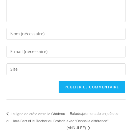
A
l
t
e
Balade/promenade en joëlette
La ligne de crête entre le Château
r
du Haut-Barr et le Rocher du Brotsch
avec “Osons la différence”
n
(ANNULEE)
a