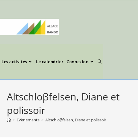
Les activités
Le calendrier
Connexion
Altschloβfelsen, Diane et
polissoir
>
Évènements
>
Altschloβfelsen, Diane et polissoir