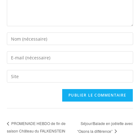
A
l
t
e
Séjour/Balade en joëlette avec
PROMENADE HEBDO de fin de
r
saison Château du FALKENSTEIN
“Osons la différence”
n
a