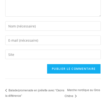
A
l
t
e
Marche nordique au Gros
Balade/promenade en joëlette avec “Osons
r
la différence”
Chêne
n
a