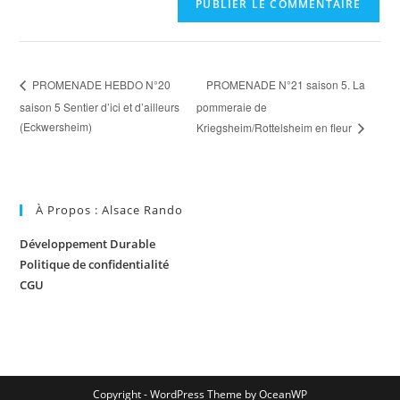
l
t
e
PROMENADE N°21 saison 5. La
PROMENADE HEBDO N°20
r
saison 5 Sentier d’ici et d’ailleurs
pommeraie de
n
(Eckwersheim)
Kriegsheim/Rottelsheim en fleur
a
t
i
v
À Propos : Alsace Rando
e
:
Développement Durable
Politique de confidentialité
CGU
Copyright - WordPress Theme by OceanWP