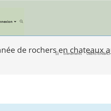
nnexion
 de rochers en chateaux aux 
>
Évènements
>
OBERSTEINBACH R