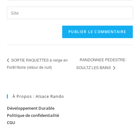
A
l
t
e
RANDONNEE PEDESTRE-
SORTIE RAQUETTES à neige en
r
Forêt Noire (retour de nuit)
SOULTZ LES BAINS
n
a
t
i
À Propos : Alsace Rando
v
e
Développement Durable
:
Politique de confidentialité
CGU