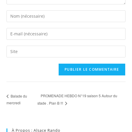
A
l
t
e
PROMENADE HEBDO N°19 saison 5 Autour du
Balade du
r
mercredi
stade . Plan B !!!
n
a
t
i
À Propos : Alsace Rando