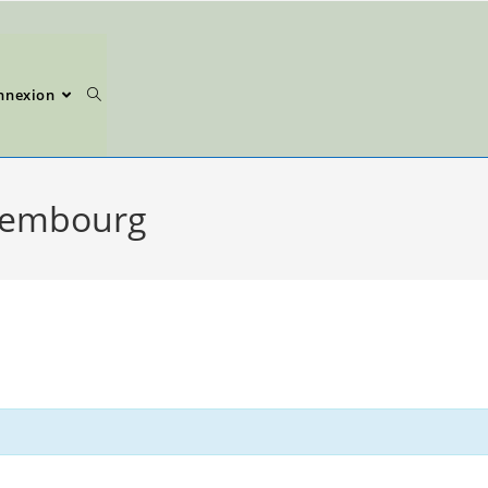
nnexion
sembourg