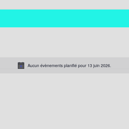
Aucun évènements planifié pour 13 juin 2026.
N
o
t
i
c
e