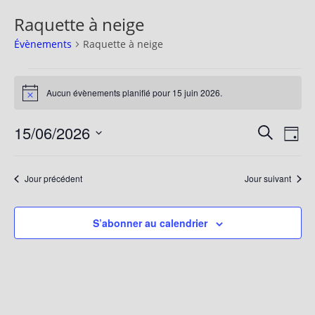
Raquette à neige
Évènements
Raquette à neige
Aucun évènements planifié pour 15 juin 2026.
N
o
t
15/06/2026
R
N
R
i
J
c
a
e
e
S
o
e
c
v
c
u
é
h
Jour précédent
Jour suivant
i
r
l
h
e
g
e
e
r
a
c
S’abonner au calendrier
c
r
t
h
t
c
i
e
i
h
o
o
e
n
n
d
e
n