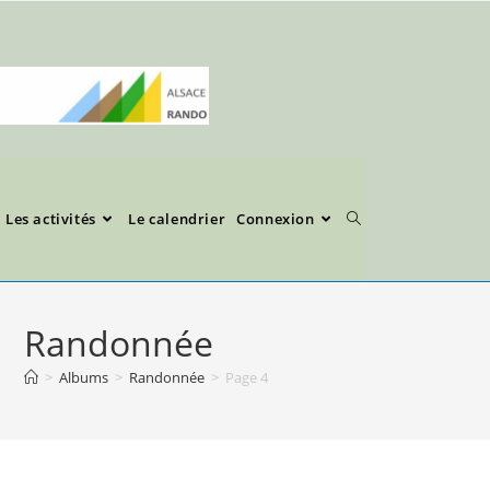
Les activités
Le calendrier
Connexion
Randonnée
>
Albums
>
Randonnée
>
Page 4