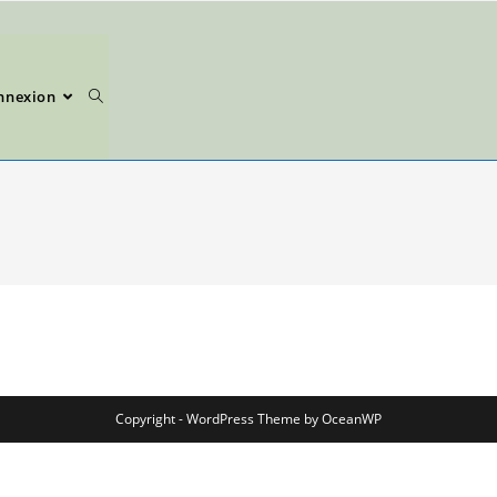
nnexion
Copyright - WordPress Theme by OceanWP