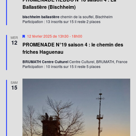
s
e
Ballastière (Bischheim)
n
a
bischheim ballastière
chemin de la souffel, Bischheim
v
Participation : 13 inscrits sur 15 il reste 2 places
a
n
t
M
12 février 2025 de 13h30
-
18h00
MER
i
12
PROMENADE N°19 saison 4 : le chemin des
s
e
friches Haguenau
n
a
BRUMATH Centre Culturel
Centre Culturel, BRUMATH, France
v
Participation : 10 inscrits sur 15 il reste 5 places
a
n
t
SAM
15