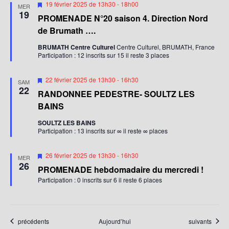
t
M
19 février 2025 de 13h30
-
18h00
MER
i
19
PROMENADE N°20 saison 4. Direction Nord
s
e
de Brumath ….
n
a
BRUMATH Centre Culturel
Centre Culturel, BRUMATH, France
v
Participation : 12 inscrits sur 15 il reste 3 places
a
n
t
M
22 février 2025 de 13h30
-
16h30
SAM
i
22
RANDONNEE PEDESTRE- SOULTZ LES
s
e
BAINS
n
a
SOULTZ LES BAINS
v
Participation : 13 inscrits sur ∞ il reste ∞ places
a
n
t
M
26 février 2025 de 13h30
-
16h30
MER
i
26
PROMENADE hebdomadaire du mercredi !
s
e
Participation : 0 inscrits sur 6 il reste 6 places
n
a
v
a
n
Évènements
Évènements
précédents
Aujourd’hui
suivants
t