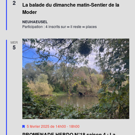
e
i
2
La balade du dimanche matin-Sentier de la
s
m
e
Moder
n
e
a
NEUHAEUSEL
v
n
Participation : 4 inscrits sur ∞ il reste ∞ places
a
t
n
t
s
MER
5
M
5 février 2025 de 14h00
-
18h00
i
PROMENADE HEBDO N°18 saison 4 : La