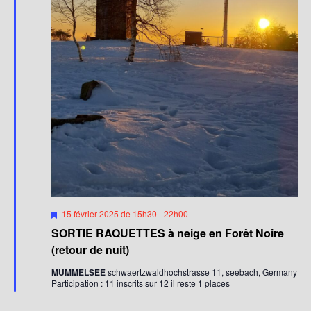
M
15 février 2025 de 15h30
-
22h00
i
SORTIE RAQUETTES à neige en Forêt Noire
s
e
(retour de nuit)
n
a
MUMMELSEE
schwaertzwaldhochstrasse 11, seebach, Germany
v
Participation : 11 inscrits sur 12 il reste 1 places
a
n