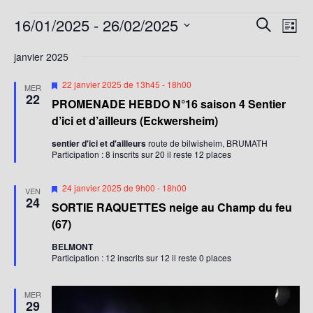
16/01/2025
 - 
26/02/2025
R
N
R
L
a
e
e
S
i
c
v
janvier 2025
c
s
é
h
i
t
l
h
M
22 janvier 2025 de 13h45
-
18h00
e
MER
g
e
i
e
22
e
r
PROMENADE HEBDO N°16 saison 4 Sentier
s
a
c
c
e
r
d’ici et d’ailleurs (Eckwersheim)
t
n
h
t
c
a
i
sentier d'ici et d'ailleurs
route de bilwisheim, BRUMATH
e
i
v
Participation : 8 inscrits sur 20 il reste 12 places
h
o
a
o
n
e
n
n
t
M
24 janvier 2025 de 9h00
-
18h00
VEN
d
e
i
24
n
SORTIE RAQUETTES neige au Champ du feu
s
e
t
e
e
(67)
v
n
n
z
a
BELMONT
u
u
v
a
Participation : 12 inscrits sur 12 il reste 0 places
e
a
n
v
n
s
t
e
i
MER
É
29
d