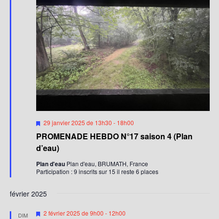
g
v
a
a
è
t
n
t
e
e
i
.
m
o
e
n
n
d
t
e
v
M
29 janvier 2025 de 13h30
-
18h00
u
i
PROMENADE HEBDO N°17 saison 4 (Plan
e
s
e
d’eau)
s
n
a
Plan d'eau
Plan d'eau, BRUMATH, France
É
v
Participation : 9 inscrits sur 15 il reste 6 places
a
v
n
è
t
février 2025
n
M
2 février 2025 de 9h00
-
12h00
DIM